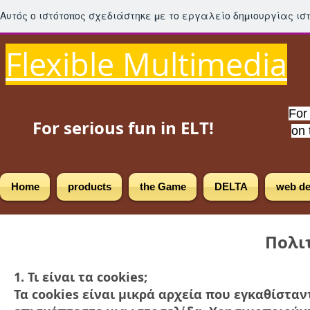
Αυτός ο ιστότοπος σχεδιάστηκε με το εργαλείο δημιουργίας ι
Flexible Multimedia
For
For serious fun in ELT!
on 
Home
products
the Game
DELTA
web de
Πολι
1. Τι είναι τα cookies;
Τα cookies είναι μικρά αρχεία που εγκαθίστα